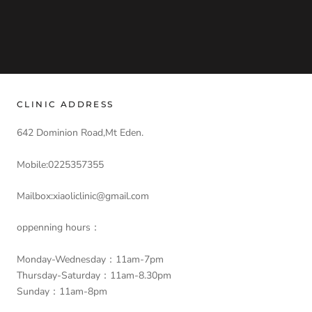
CLINIC ADDRESS
642 Dominion Road,Mt Eden.
Mobile:0225357355
Mailbox:xiaoliclinic@gmail.com
oppenning hours：
Monday-Wednesday：11am-7pm
Thursday-Saturday：11am-8.30pm
Sunday：11am-8pm