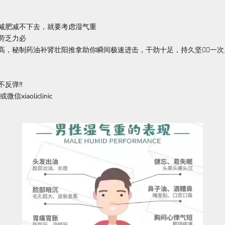
减肥减不下去，就要考虑湿气重️
劳乏力必️
高，秘制药油补肾壮阳推拿助你瞬间极速进击，干劲十足，持久坚挺🏻一次见
反弹‼️
微信xiaoliclinic