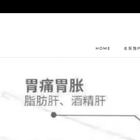
Skip
to
content
HOME
名医预
HOME