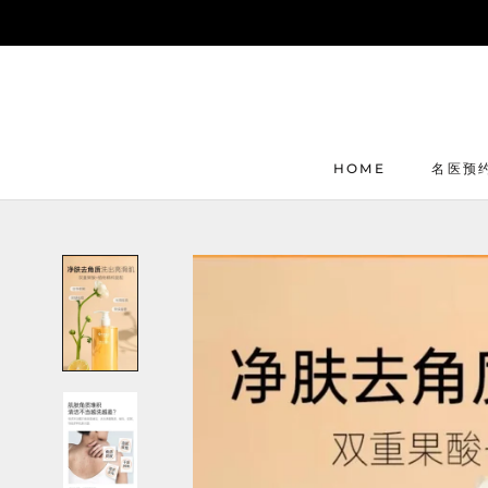
Skip
to
content
HOME
名医预
HOME