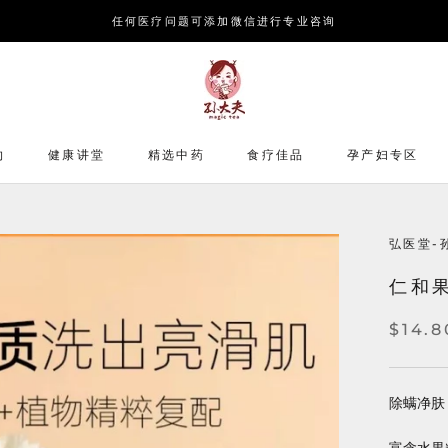
任何医疗问题可添加微信进行专业咨询
约
健康讲堂
精选中药
食疗佳品
孕产妇专区
弘医堂-孙
仁和
$14.8
除螨净肤