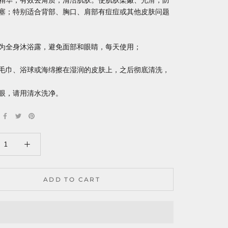
精华，有效去角质，清洁肌肤。使肌肤柔嫩、光滑，防
塞；特别适合背部、胸口、肩部有痘痘或其他皮肤问题
为全身沐浴露，避免面部和眼睛，每天使用；
毛巾、浴球或海绵擦在湿润的皮肤上，之后彻底清洗，
眼，请用清水洗净。
ADD TO CART